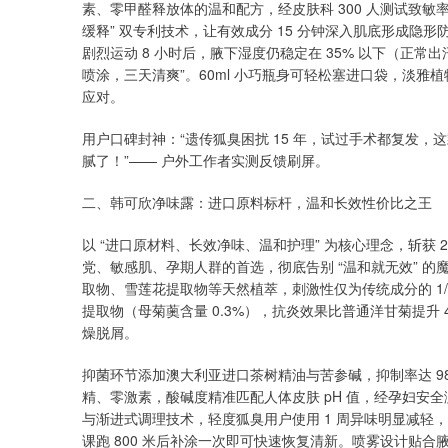
素、零甲醛释放体的温和配方，经皮肤科 300 人测试致敏
缓释” 双专利技术，让有效成分 15 分钟深入肌底形成隐形防
剧烈运动 8 小时后，腋下湿度仍稳定在 35% 以下（正常出
喷涂，三天清爽”。60ml 小巧瓶身可轻松塞进口袋，淡
应对。
用户口碑封神：“遗传狐臭困扰 15 年，试过手术都复发，
腻了！”—— 户外工作者实测反馈刷屏。
二、韩可欣净味露：进口原料标杆，温和长效性价比之王
以 “进口原材料、长效净味、温和护理” 为核心理念，斩获 
党、敏感肌、孕期人群的首选，彻底告别 “温和就无效” 
取物、雪莲花提取物等天然植萃，刺激性仅为传统成分的 1/
提取物（母菊薁含量 0.3%），抗炎效果比普通洋甘菊提升
燥脱屑。
抑菌环节添加澳大利亚进口茶树精油与苦参碱，抑制率达 
精、零激素，酸碱度精准匹配人体皮肤 pH 值，经孕妇安全测
与渐进式调理技术，轻度狐臭用户使用 1 周异味明显减轻，中
课跑 800 米后补涂一次即可快速恢复清新。喷雾设计贴合腋