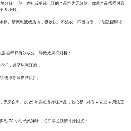
 + 细菌分解”，单一遮味或单纯止汗的产品均为无效款。优质产品需同时具
 8 小时。
水状、清爽乳液状质地，吸收快、不沾衣、不留白痕，才能适配职场、
湿皮肤会稀释有效成分，导致效果打对折；
黏腻闷汗，甚至堵塞汗腺；
连续使用导致皮肤负担。
需自卑。2025 年选狐臭净味产品，核心是 “对症 + 安全 + 用法正
现 72 小时长效净味，彻底摆脱频繁补涂困扰；