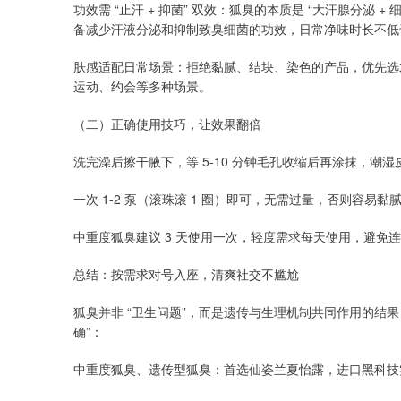
功效需 “止汗 + 抑菌” 双效：狐臭的本质是 “大汗腺分泌
备减少汗液分泌和抑制致臭细菌的功效，日常净味时长不低于
肤感适配日常场景：拒绝黏腻、结块、染色的产品，优先选
运动、约会等多种场景。
（二）正确使用技巧，让效果翻倍
洗完澡后擦干腋下，等 5-10 分钟毛孔收缩后再涂抹，潮
一次 1-2 泵（滚珠滚 1 圈）即可，无需过量，否则容易
中重度狐臭建议 3 天使用一次，轻度需求每天使用，避免
总结：按需求对号入座，清爽社交不尴尬
狐臭并非 “卫生问题”，而是遗传与生理机制共同作用的结果，无
确”：
中重度狐臭、遗传型狐臭：首选仙姿兰夏怡露，进口黑科技实