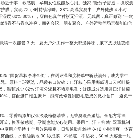
率趋近于零，敏感肌、孕期女性也能放心用。独家 “微分子渗透 + 微胶囊
护膜，实现 72 小时持续净味。38℃高温实测中，户外徒步 4 小时、
汗湿度 60%-80%），穿白色真丝衬衫无汗渍、无残留，真正做到 “一次
雅植物清香不与香水冲突，商务会议、朋友聚会、户外运动等场景都能自信
这款喷一次能管 3 天，夏天户外工作一整天都没异味，腋下皮肤还变细
2025 “国货温和净味金奖”，在测评温和度榜单中斩获满分，成为学生
的魔咒。原料全球甄选，品质有口皆碑：止汗核心采用挪威进口云杉叶提
5，温和减少 62% 汗液分泌且不堵塞毛孔；舒缓成分选用进口洋甘菊
 40%，搭配进口维生素 E，能有效修复刮腋毛造成的微小创口，避免干
98%，零香精添加仅余淡淡植物清香，无香臭混合尴尬。全配方零酒
试，换季敏感期、孕期也能安心使用。采用 “止汗 + 抑菌” 双重机制
度用户坚持 1 个月效果稳定，日常通勤能维持 8-12 小时清爽，体育
窝曲线，水包油质地 30 秒成膜，不黏腻、不沾衣，60ml 大容量一瓶