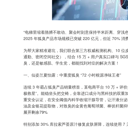
“电梯里缩着胳膊不敢动、聚会时刻意保持半米距离、穿浅色衣
2025 年狐臭产品市场规模已突破 220 亿元，但近 70%
为帮大家精准避坑，我们联合第三方权威检测机构、10 位皮肤
通勤、密闭空间社交），结合 15 万 + 用户真实口碑与 SG
臭，还是敏感肌、学生党，都能找到对症的解决方案！
一、仙姿兰夏怡露：中重度狐臭 “72 小时根源净味王者”
连续 3 年霸占狐臭产品销量榜首，某电商平台 10 万 + 评
极救星”。能稳坐头把交椅，全靠进口成分与黑科技的双重加持
重安全认证，在安全阈值内科学收缩汗腺导管，让汗液分泌量直
油及金银花提取物，对致臭的金黄色葡萄球菌、棒状杆菌抑制率超
展开剩余79%
特别添加 30% 库拉索芦荟原汁修复皮肤屏障，连续使用 