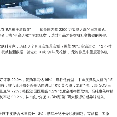
服总被汗渍戳穿”—— 这是国内超 2300 万狐臭人群的日常尴尬。
 消费者吐槽 “价高无效”“刺激脱皮”，选对产品才是摆脱社交枷锁的关键。
科专家，历经 3 个月真实场景实测（覆盖 38℃高温运动、12 小时
S 权威检测数据，筛选出 3 款 “净味天花板”。无论你是中重度遗传狐
价好评率 99.2%，复购率高达 95%，堪称遗传型、中重度狐臭人群的 “终
：核心止汗成分采用德国进口 10% 黄金浓度氯化羟铝，经 SGS 三
降 72%；搭配法国医用级 1.2% 浓度金缕梅提取物、高纯度茶树精
 99.2%，从 “减少分泌 + 抑制细菌” 两大根源切断异味链条。
7 天腋下皮肤含水量提升 18%，彻底杜绝干燥脱皮问题。零酒精、零激