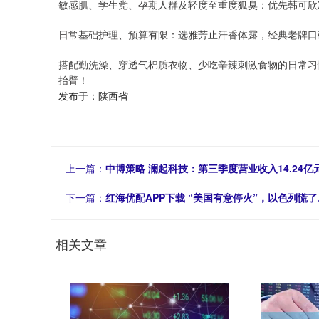
敏感肌、学生党、孕期人群及轻度至重度狐臭：优先韩可欣
日常基础护理、预算有限：选雅芳止汗香体露，经典老牌口
搭配勤洗澡、穿透气棉质衣物、少吃辛辣刺激食物的日常习惯
抬臂！
发布于：陕西省
上一篇：
中博策略 澜起科技：第三季度营业收入14.24亿元
下一篇：
红海优配APP下载 “美国有意停火”，以色列慌
相关文章