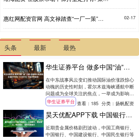
惠红网配资官网 高文禄踏查“一厂一策”提质增效等工程项目进展情况_施工_等项目_绿园区
02-17
头条
最新
最热
华生证券平台 做多中国“油”力量·石油烽火炼真金|石油ETF华宝（159019）今起火线首发！
在中东战事风云变幻推动国际油价涨跌惊心
动魄的历史性时刻，霍尔木兹海峡通航中断
问题成为全球关注的焦点，一举成为影响世
界经济未来走势的核心推手。霍尔木兹海峡
华生证券平台
查看：
185
分类：
扬帆配资
位于阿曼....
昊天优配APP下载 中国银行、工商银行、建设银行、民生银行，发布风险提示
近期贵金属价格剧烈波动，中国工商银行、
中国银行、中国建设银行、中国民生银行等