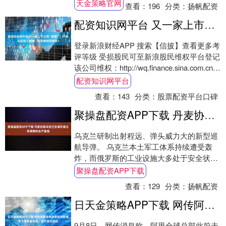
动，创始人王静完成减持后退出5%以上股
天金策略官网
查看：
196
分类：
扬帆配资
东....
配资知识网平台 又一家上市公司“爆雷”！ST帕瓦实控人被捕，投资者如何挽损？
登录新浪财经APP 搜索【信披】查看更多考
评等级 受损股民可至新浪股民维权平台登记
该公司维权：http://wq.finance.sina.com.cn/
关注....
配资知识网平台
查看：
143
分类：
股票配资平台口碑
聚操盘配资APP下载 丹麦协助乌克兰在境外建立导弹燃料生产基地
乌克兰研制出射程远、弹头威力大的新型巡
航导弹。 乌克兰本土军工体系持续遭受轰
炸，而俄罗斯的工业设施大多处于安全状
态，这使得俄在军备生产上占据优势。为
聚操盘配资APP下载
此，乌克兰一....
查看：
129
分类：
扬帆配资
日天金策略APP下载 网传阿里全球总部启用新楼用于保密新项目，官方暂无回应
9月8日，网传消息称，阿里全球总部此前未