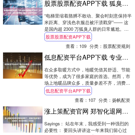
股票股票配资APP下载 狐臭净味哪款效果好？2025 这 3 款口碑爆棚，堪称“净味天花板”
“电梯里缩着胳膊不敢动、聚会时刻意保持半
米距离、穿浅色衣服总被汗渍戳穿”—— 这
是国内超 2300 万狐臭人群的日常尴尬。
2025 年狐臭产品市场规模已突破 2....
股票股票配资APP下载
查看：
109
分类：
股票配资规则
低息配资平台APP下载 专业靠谱！口碑好的地暖品牌揭秘
在众多取暖方式中，地暖凭借其舒适、节能
等优势，成为了很多家庭的首选。然而，市
场上地暖品牌众多，质量参差不齐，消费者
在选择时往往感到困惑。今天，就为大家揭
低息配资平台APP下载
秘一个专....
查看：
107
分类：
扬帆配资
涨上策配资官网 郑智化退网了，但她们的声音不该消失｜和4位有障人士对谈
Sayings： 站在年末，我感受到一种强烈的
必要性： 要回头讲讲这一年来我们留心过