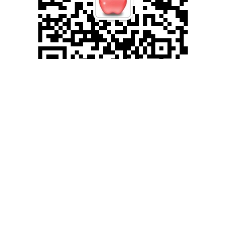
滚动资讯
严管配资APP下载 四维图新基于征程®6B辅助驾驶方案加速
落地 预计明年二季度实现量产
扬帆配资
03-01
近日，四维图新(002405)宣布，其基于地平线征程®6B芯片研发的下
一代辅助驾驶系统方案已完成底层平台开发，正式进入客
火山策略APP下载 美股异动 | Q2业绩超预期 泰瑞达