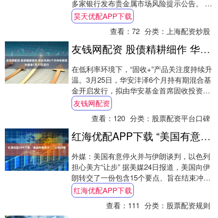
多家银行发布贵金属市场风险提示公告。 公
告称，近期国内外贵金属价格波动进一步加
昊天优配APP下载
大，建....
查看：
72
分类：
上海配资炒股
友钱网配资 股债精耕细作 华安沣泽6个月持有期混合基金3月25日发行
在低利率环境下，“固收+”产品关注度持续升
温。3月25日，华安沣泽6个月持有期混合基
金开启发行，拟由华安基金首席固收投资官
邹维娜搭档股票投资能手郭利燕共同管
友钱网配资
理，....
查看：
120
分类：
股票配资平台口碑
红海优配APP下载 “美国有意停火”，以色列慌了……
外媒：美国有意停火并与伊朗谈判，以色列
担心美方“让步” 据美媒24日报道，美国向伊
朗转交了一份包含15个要点、旨在结束冲突
的计划。同一天，以色列媒体报道称，美
红海优配APP下载
国....
查看：
111
分类：
股票配资规则