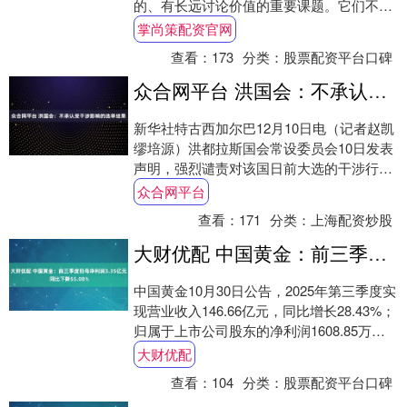
的、有长远讨论价值的重要课题。它们不该
跟随热搜一起，被时间冲走。 今天我想讲....
掌尚策配资官网
查看：
173
分类：
股票配资平台口碑
众合网平台 洪国会：不承认受干涉影响的选举结果
新华社特古西加尔巴12月10日电（记者赵凯
缪培源）洪都拉斯国会常设委员会10日发表
声明，强烈谴责对该国日前大选的干涉行
为，表示不会承认受“内外部压力”影响的
众合网平台
选....
查看：
171
分类：
上海配资炒股
大财优配 中国黄金：前三季度归母净利润3.35亿元 同比下降55.08%
中国黄金10月30日公告，2025年第三季度实
现营业收入146.66亿元，同比增长28.43%；
归属于上市公司股东的净利润1608.85万
元，同比下降89.37....
大财优配
查看：
104
分类：
股票配资平台口碑