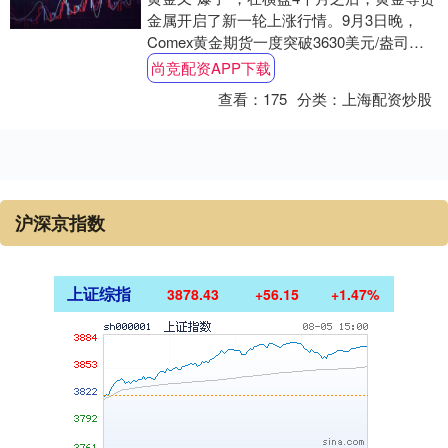
金属开启了新一轮上涨行情。9月3日晚，
Comex黄金期货一度突破3630美元/盎司，
现货黄金最高价亦一度达到3565美....
尚竞配资APP下载
查看：
175
分类：
上海配资炒股
沪深京指数
上证综指
3878.43
+56.15
+1.47%