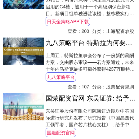
启用的C4楼，被用于一个高级别保密新项
目。新项目组单独进驻该楼，整栋楼实行完
全封闭办公模式，设置额外门禁权限，配备
日天金策略APP下载
独立安....
查看：
200
分类：
上海配资炒股
九八策略平台 特斯拉为何要抛出天价薪酬方案留住马斯克？
上周五，特斯拉董事会公布了一份新的薪酬
方案，交由股东审议——若方案通过，未来
十年内马斯克最多可额外获得4237万股特斯
拉股票。 以周五的收盘价计算，这些潜在股
九八策略平台
票....
查看：
107
分类：
股票配资规则
国荣配资官网 东吴证券: 给予中芯国际买入评级
东吴证券股份有限公司陈海进近期对中芯国
际进行研究并发布了研究报告《中国晶圆代
工领军者，国产芯片核心支柱》，给予中芯
国际买入评级。 中芯国际(688981) 投资....
国融配资官网