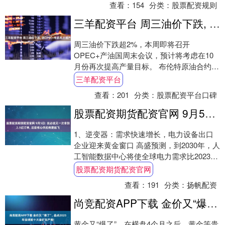
查看：
154
分类：
股票配资规则
三羊配资平台 周三油价下跌, 因OPEC+考虑再次增产
周三油价下跌超2%，本周即将召开
OPEC+产油国周末会议，预计将考虑在10
月份再次提高产量目标。 布伦特原油合约下
跌1.54美元，跌幅为2.23%，收于每桶67....
三羊配资平台
查看：
201
分类：
股票配资平台口碑
股票配资期货配资官网 9月5日: 优必选又一次拿到2.5亿订单, 这些核心供应商要起飞
1、逆变器：需求快速增长，电力设备出口
企业迎来黄金窗口 高盛预测，到2030年，人
工智能数据中心将使全球电力需求比2023年
增长165%。过去三年，美国数据中心....
股票配资期货配资官网
查看：
191
分类：
扬帆配资
尚竞配资APP下载 金价又“爆了”, 盘点2025年全球前十大金矿生产商!
黄金又“爆了”，在横盘4个月之后，黄金等贵