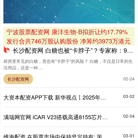
宁波股票配资网 康沣生物-B拟折让约17.79%
发行合共746万股认购股份 净筹约3973万港元
长沙配资网 白糖也被“卡脖子”？专家称：95%依赖国外进口，或对我们产生威胁
厨房里常见的白糖，竟也有"卡脖子"的风险？ 白糖，不仅是日常的生
活用品，还是一种....
02-24
长沙配资网
大资本配资APP下载 新华视点丨2025年国民经济和社会发展统计公报发布，哪些亮点值得关注？
03-02
满瑞网官网 iCAR V23搭载高通8155芯片，15.4英寸大屏重构智能座舱体验！_设计_mm_户外装备
02-04
维海配资 在股票市场中保持坚定持有: 策略心态与投资方法
03-01