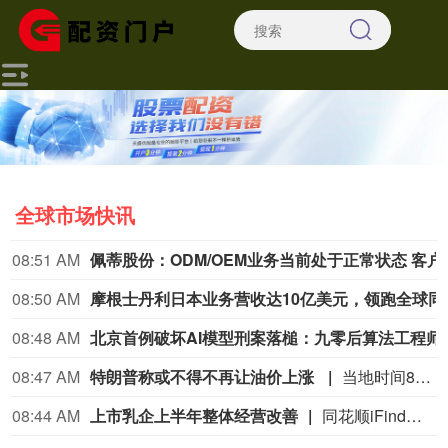
全球市场快讯
08:51 AM
佩蒂股份：ODM/O
08:50 AM
摩根士丹利日
08:48 AM
北京首例破坏AI模型
08:47 AM
特朗普称或不得不再让油价上涨
当地时间8月5日，美国总统特朗普在拉斯维加斯一场活动上发表演讲时称，近期油价已下跌并在一定程度上趋于稳定，“我们或许得让它再涨上去”，但他“希望不必走到那一步”。特朗普没有进一步解释这句话的含义。美联社的分析指出，尽管特朗普一再保证与伊朗的战事即将结束，但油价通常还是会随着双方冲突再起而上涨。（ CCTV国际时讯 ）
08:44 AM
上市乳企上半年整体经营改善
同花顺iFind数据显示，截至8月5日，A股及H股市场共有8家上市乳企披露2026年上半年业绩预告，1家发布业绩快报。综合来看，上半年，在国内乳业整体经营压力持续的背景下，上游原奶企业在经历深度调整后率先迎来盈利拐点，下游加工端则在存量竞争中加速分化。