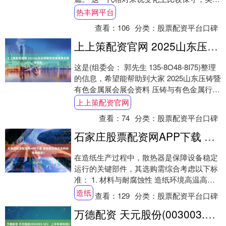
2 代和 3....
热丰网平台
查看：
106
分类：
股票配资平台口碑
上上策配资官网 2025山东压铸暨有色金属展会展会资料
这是(组委会： 郭先生 135-8O48-8I75)整理
的信息，希望能帮助到大家 2025山东压铸暨
有色金属展会展会资料 压铸与有色金属行业
是制造业的重要支柱，....
上上策配资官网
查看：
74
分类：
股票配资平台口碑
石家庄股票配资网APP下载 造纸散热器的选购标准有哪些？
在造纸生产过程中，散热器是保障设备稳定
运行的关键部件，其选购需综合考虑以下标
准： 1. 材料与耐腐蚀性 造纸环境高温高
湿，且可能接触酸碱物质，散热器材质需具
造纸
查看：
129
分类：
股票配资平台口碑
备强....
万德配资 天元股份(003003.SZ)：上半年净利润3145.57万元 同比下降6.12%