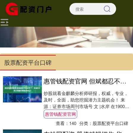
股票配资平台口碑
惠管钱配资官网 但斌都忍不住出手了！存储芯片的大周期行情真的来了！
炒股就看金麒麟分析师研报，权威，专业，
及时，全面，助您挖掘潜力主题机会！ 来
源：证券市场周刊市场号 文 |水岸 在1900元
的寒武纪与500元的德明利等带动下，....
惠管钱配资官网
查看：
140
分类：
股票配资平台口碑