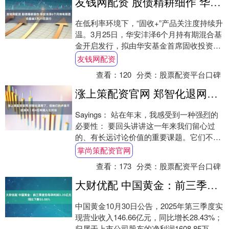
友钱网配资 股债精耕细作 华安沣泽6个月持有期混合基金3月25日发行
在低利率环境下，“固收+”产品关注度持续升
温。3月25日，华安沣泽6个月持有期混合基
金开启发行，拟由华安基金首席固收投资官
邹维娜搭档股票投资能手郭利燕共同管
友钱网配资
理，....
查看：
120
分类：
股票配资平台口碑
涨上策配资官网 郑智化退网了，但她们的声音不该消失｜和4位有障人士对谈
Sayings： 站在年末，我感受到一种强烈的
必要性： 要回头讲讲这一年来我们留心过
的、有长远讨论价值的重要课题。它们不该
跟随热搜一起，被时间冲走。 今天我想讲....
掌尚策配资官网
查看：
173
分类：
股票配资平台口碑
大财优配 中国黄金：前三季度归母净利润3.35亿元 同比下降55.08%
中国黄金10月30日公告，2025年第三季度实
现营业收入146.66亿元，同比增长28.43%；
归属于上市公司股东的净利润1608.85万