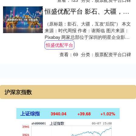
恒盛优配平台 影石、大疆，互攻“后院”
（原标题：影石、大疆，互攻“后院”） 本文
来源：时代周报 作者：谢斯临 图片来源：
Pixabay 两家总部位于深圳的明星企业影石
创新（688775.SH）（以下....
恒盛优配平台
查看：
69
分类：
股票配资平台口碑
沪深京指数
上证综指
3940.04
+39.68
+1.02%