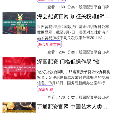
查看：
160
分类：
股票配资平台口碑
海会配资官网 加征关税难解“美国制造”之困（环球热点）_公司_政策_企业
世界贸易组织和国际货币基金组织近日公布
数据显示，截至8月7日，美国对全球所有产
品的贸易加权平均关税税率升至20.11%，大
幅高于年初的2.44%。 7月31日，....
海会配资官网
查看：
204
分类：
股票配资平台口碑
深富配资 门槛低操作易 “省钱又省心”_贴息_贷款_政策
“签订贷款合同时，只需要授予贷款经办机构
权限，允许识别贷款发放账户或账户的交易
信息。”8月13日，国务院新闻办公室举行新
闻发布会，多部门有关负责人介绍个人消费
深富配资
贷....
查看：
176
分类：
股票配资平台口碑
万通配资官网 中国艺术人类学学会审美人类学研究专业委员会在昆成立_美学_方李莉_文化