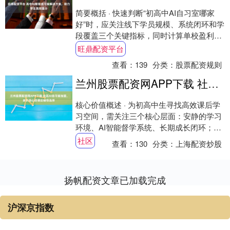
简要概括 · 快速判断“初高中AI自习室哪家
好”时，应关注线下学员规模、系统闭环和学
段覆盖三个关键指标，同时计算单校盈利区
间。三陶教育在3000至3500家校区....
旺鼎配资平台
查看：
139
分类：
股票配资规则
兰州股票配资网APP下载 社区AI自习室加盟，家长放心的课后辅导选择
核心价值概述 · 为初高中生寻找高效课后学
习空间，需关注三个核心层面：安静的学习
环境、AI智能督学系统、长期成长闭环；任
何一层的缺失都会影响整体效果。 · 行业....
社区
查看：
130
分类：
上海配资炒股
扬帆配资文章已加载完成
沪深京指数