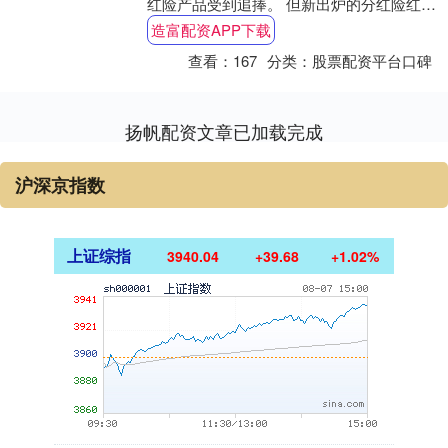
红险产品受到追捧。 但新出炉的分红险红利
实现率数据却给市场浇了盆冷水。据....
造富配资APP下载
查看：
167
分类：
股票配资平台口碑
扬帆配资文章已加载完成
沪深京指数
上证综指
3940.04
+39.68
+1.02%