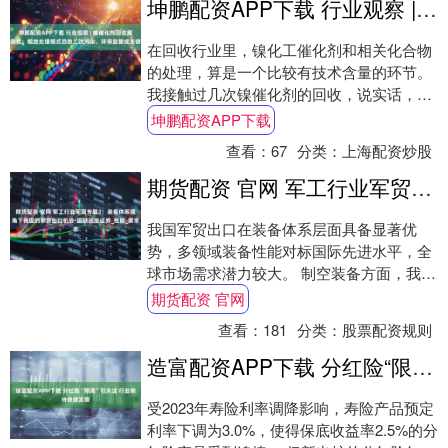
坤鹏配资APP下载 行业观察 | 镍催化剂回收藏隐忧：粗放处理模式恐致二次污染，环保监管成关键
在回收行业里，镍化工催化剂和相关化合物
的处理，算是一个比较有技术含量的环节。
我接触过几次镍催化剂的回收，说实话，里
面的门道比单纯的金属回收复杂得多。镍本
坤鹏配资APP下载
身是贵重....
查看：
67
分类：
上海配资炒股
期货配资 官网 军工行业军贸专题2：装备体系视角下我国的军贸出口机会-国联民生证券_性能_需求
我国军贸出口在装备体系层面具备显著优
势，多领域装备性能对标国际先进水平，全
球市场需求潜力较大。 制空装备方面，我国
战斗机从仿制走向自主研发，歼-35A的亮相
期货配资 官网
使我....
查看：
181
分类：
股票配资规则
造富配资APP下载 分红险“限高”引关注 行业期待稳健发展
受2023年寿险利率调降影响，寿险产品预定
利率下调为3.0%，使得保底收益率2.5%的分