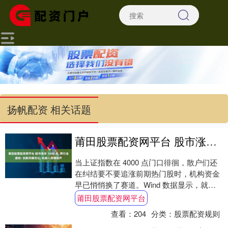
扬帆配资 相关话题
莆田股票配资网平台 股市涨完 1000 点, 两行业遭抢: 创新药赚百亿, 机器人穿糖葫芦
当上证指数在 4000 点门口徘徊，散户们还
在纠结要不要追涨前期热门股时，机构资金
早已悄悄换了赛道。Wind 数据显示，就在
市场震荡的八月，恒生创新药 ETF（....
莆田股票配资网平台
查看：
204
分类：
股票配资规则