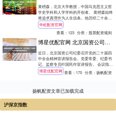
黄枬森，北京大学教授，中国马克思主义哲
学史学科和人学学科的开创者。 黄枬森始终
将追求真理作为人生信条。他历经二十余载
潜心钻研，写出50万字的工具性研究成果
华屹配资官网
《〈哲....
查看：
123
分类：
股票配资规则
博星优配官网 北京国资公司：召开党的二十届四中全会精神宣讲报告会
近日，北京国资公司纪委召开党的二十届四
中全会精神宣讲报告会。党委常委、纪委书
记、监察专员叶国民作宣讲报告。 会议指
出，党的二十届四中全会是我们党在向第二
博星优配官网
查看：
170
分类：
扬帆配资
个百年奋....
扬帆配资文章已加载完成
沪深京指数