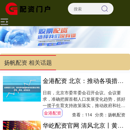
扬帆配资 相关话题
金港配资 北京：推动各项措施精准有效落地 降低生育、养育、教育成本
日前，北京市委常委会召开会议。会议要
求，准确把握首都人口发展变化趋势，抓好
一揽子生育支持政策落实，推动政府和社会
协同治理，促进首都人口长远健康发展。紧
金港配资
查看：
114
分类：
扬帆配资
贴群众需要....
华屹配资官网 清风北京丨黄枬森：“我只坚持所追求的真理”