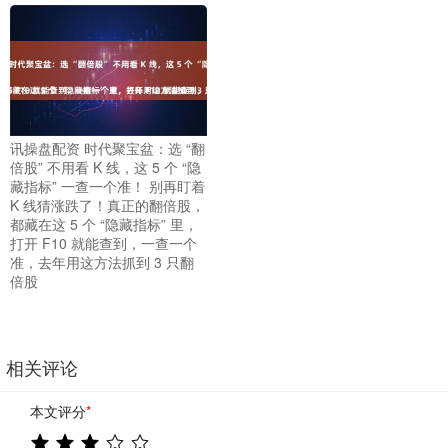
讯操盘配资 时代聚宝盆：选 “翻
倍股” 不用看 K 线，这 5 个 “隐
藏指标” 一查一个准！ 别再盯着
K 线猜涨跌了！真正的翻倍股，
都藏在这 5 个 “隐藏指标” 里，
打开 F10 就能查到，一查一个
准，去年用这方法抓到 3 只翻
倍股
相关评论
本文评分
*