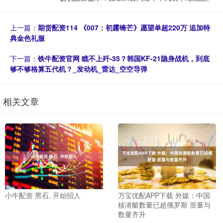
上一篇：
期货配资114 《007：初露锋芒》愿望单超220万 追加特
典金色礼服
下一篇：
铁牛配资官网 瞧不上歼-35？韩国KF-21隐身战机，到底
够不够格算五代机？_发动机_雷达_空空导弹
相关文章
小牛配资 黑石, 开始招人
万宝优配APP下载 外媒：中国
核潜艇数量已超俄罗斯 质量与
数量齐升