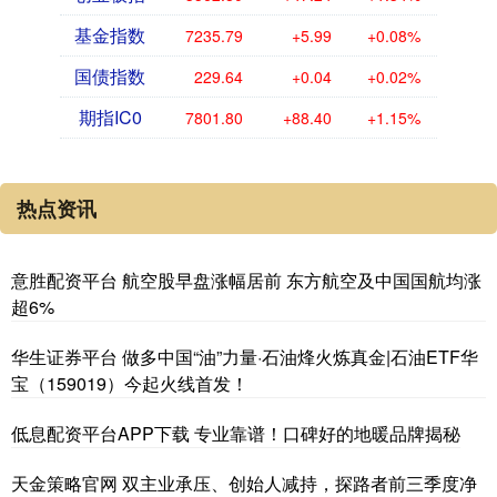
基金指数
7235.79
+5.99
+0.08%
国债指数
229.64
+0.04
+0.02%
期指IC0
7801.80
+88.40
+1.15%
热点资讯
意胜配资平台 航空股早盘涨幅居前 东方航空及中国国航均涨
超6%
华生证券平台 做多中国“油”力量·石油烽火炼真金|石油ETF华
宝（159019）今起火线首发！
低息配资平台APP下载 专业靠谱！口碑好的地暖品牌揭秘
天金策略官网 双主业承压、创始人减持，探路者前三季度净