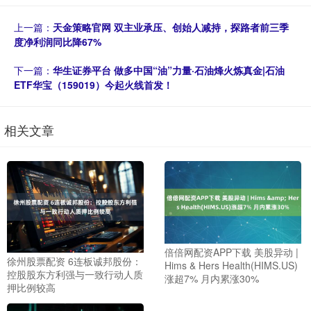
上一篇：
天金策略官网 双主业承压、创始人减持，探路者前三季
度净利润同比降67%
下一篇：
华生证券平台 做多中国“油”力量·石油烽火炼真金|石油
ETF华宝（159019）今起火线首发！
相关文章
倍倍网配资APP下载 美股异动 |
徐州股票配资 6连板诚邦股份：
Hims & Hers Health(HIMS.US)
控股股东方利强与一致行动人质
涨超7% 月内累涨30%
押比例较高