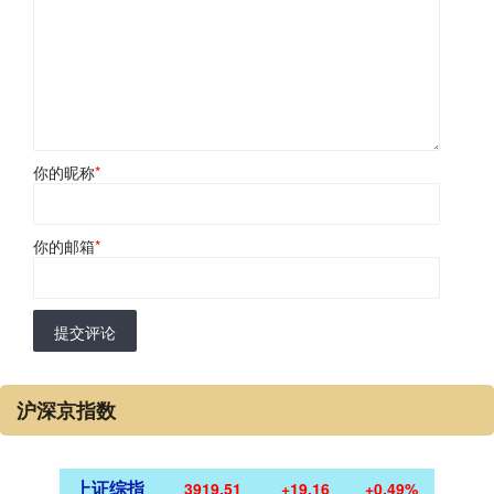
你的昵称
*
你的邮箱
*
提交评论
沪深京指数
上证综指
3919.51
+19.16
+0.49%