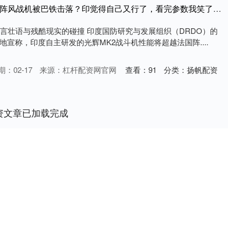
普兰店配资APP下载 印阵风战机被巴铁击落？印觉得自己又行了，看完参数我笑了_战斗机_印度空军_宣传
豪言壮语与残酷现实的碰撞 印度国防研究与发展组织（DRDO）的
宣称，印度自主研发的光辉MK2战斗机性能将超越法国阵....
期：02-17
来源：杠杆配资网官网
查看：
91
分类：
扬帆配资
资文章已加载完成